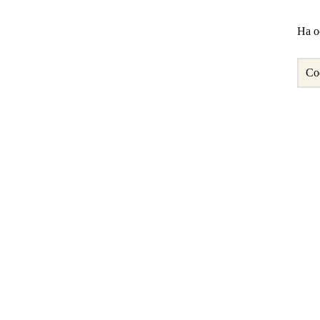
Ha oc
Co